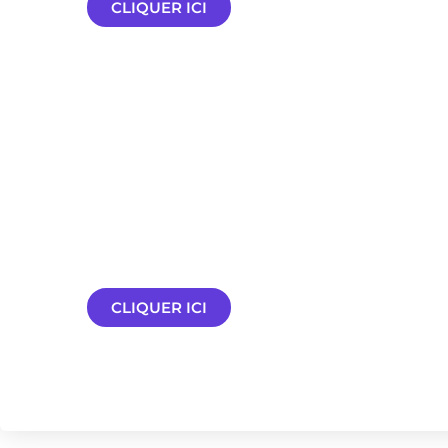
CLIQUER ICI
Générateur de cahier des char
pour la création d'un site inte
Répondez à quelques questions et générez le
des charges de création de votre futur site in
CLIQUER ICI