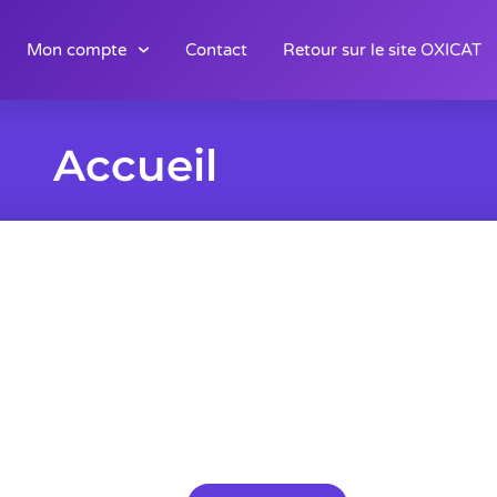
Mon compte
Contact
Retour sur le site OXICAT
Accueil
n d'un
Vous souhaitez nous con
création de votre logo ?
pour la
Remplissez le formulaire de brief, 
transmettrons un devis détaillé.