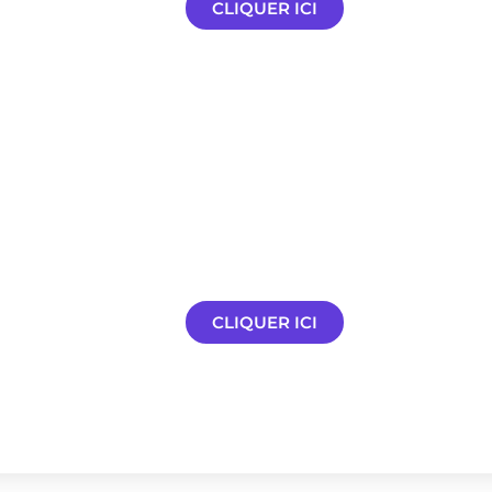
CLIQUER ICI
ges
Nous contacter
rnet
Une question ? Un besoin à nous 
 cahier
Contactez-nous !
ternet.
CLIQUER ICI